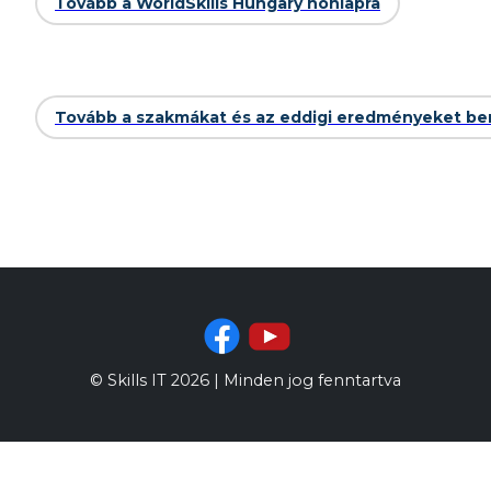
Tovább a WorldSkills Hungary honlapra
Tovább a szakmákat és az eddigi eredményeket be
© Skills IT
2026
| Minden jog fenntartva